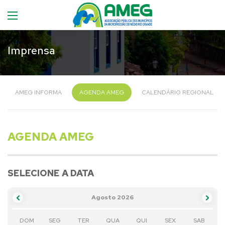
Imprensa
AMEG INFORMA
AGENDA AMEG
CALENDÁRIO REGIONAL
AGENDA AMEG
SELECIONE A DATA
Agosto 2026
DOM
SEG
TER
QUA
QUI
SEX
SAB